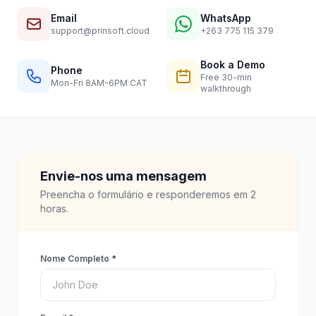
Email
WhatsApp
support@prinsoft.cloud
+263 775 115 379
Book a Demo
Phone
Free 30-min
Mon-Fri 8AM-6PM CAT
walkthrough
Envie-nos uma mensagem
Preencha o formulário e responderemos em 2
horas.
Nome Completo *