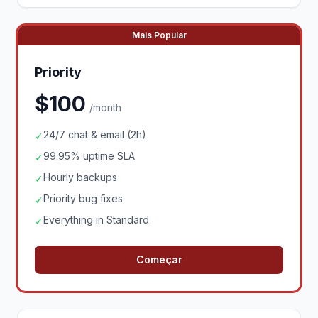
Mais Popular
Priority
$100
/month
24/7 chat & email (2h)
✓
99.95% uptime SLA
✓
Hourly backups
✓
Priority bug fixes
✓
Everything in Standard
✓
Começar