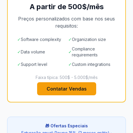
A partir de 500$/mês
Preços personalizados com base nos seus
requisitos:
✓
Software complexity
✓
Organization size
Compliance
✓
Data volume
✓
requirements
✓
Support level
✓
Custom integrations
Faixa típica: 500$ - 5.000$/mês
Contatar Vendas
🎁 Ofertas Especiais
Faturação anual: Poupe 15% (2 meses grátis) ·