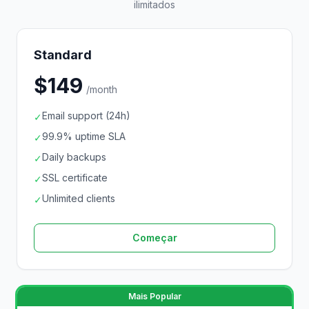
ilimitados
Standard
$149
/month
Email support (24h)
✓
99.9% uptime SLA
✓
Daily backups
✓
SSL certificate
✓
Unlimited clients
✓
Começar
Mais Popular