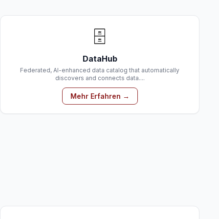
🗄️
DataHub
Federated, AI-enhanced data catalog that automatically
discovers and connects data....
Mehr Erfahren →