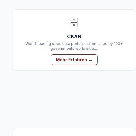
🗄️
CKAN
World-leading open data portal platform used by 100+
governments worldwide....
Mehr Erfahren →