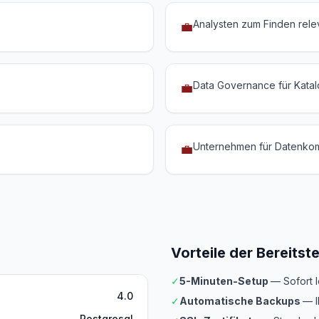
Analysten zum Finden rele
💼
Data Governance für Katal
💼
Unternehmen für Datenko
💼
Vorteile der Bereitst
✓
5-Minuten-Setup
— Sofort 
4.0
✓
Automatische Backups
— I
Postgresql