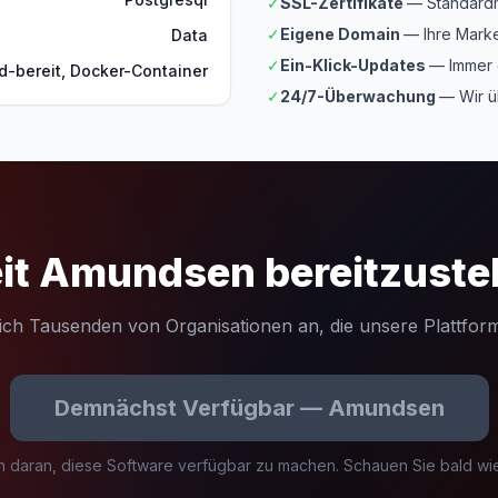
✓
SSL-Zertifikate
— Standardm
✓
Eigene Domain
— Ihre Marke
Data
✓
Ein-Klick-Updates
— Immer 
d-bereit, Docker-Container
✓
24/7-Überwachung
— Wir ü
it Amundsen bereitzuste
sich Tausenden von Organisationen an, die unsere Plattform
Demnächst Verfügbar — Amundsen
n daran, diese Software verfügbar zu machen. Schauen Sie bald wi