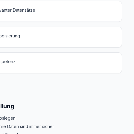
vanter Datensätze
ogisierung
mpetenz
ellung
loslegen
hre Daten sind immer sicher