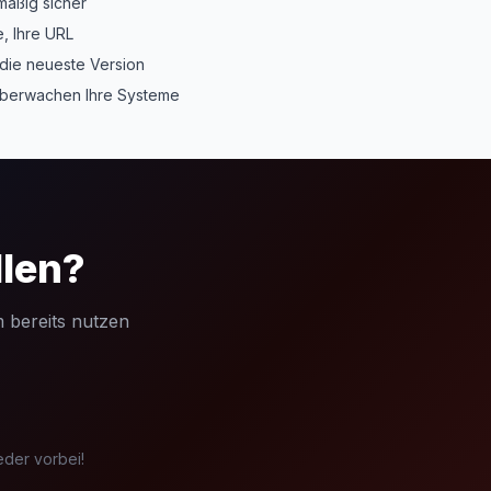
äßig sicher
, Ihre URL
die neueste Version
berwachen Ihre Systeme
llen?
 bereits nutzen
eder vorbei!