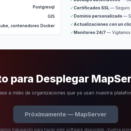
Postgresql
✓
Certificados SSL
— Seguro 
✓
Dominio personalizado
— S
GIS
✓
Actualizaciones con un cli
 nube, contenedores Docker
✓
Monitoreo 24/7
— Vigilamos
to para Desplegar MapSe
se a miles de organizaciones que ya usan nuestra plataf
Próximamente — MapServer
tamos trabajando para hacer este software disponible. ¡Vuelva pron