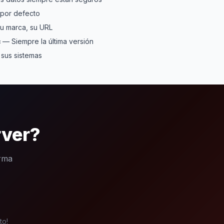
por defecto
u marca, su URL
c
— Siempre la última versión
 sus sistemas
rver?
orma
to!