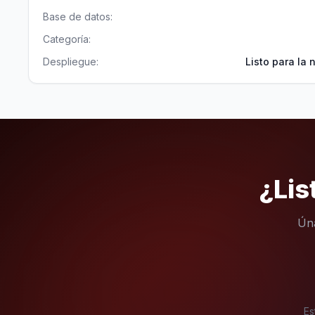
Base de datos:
Categoría:
Despliegue:
Listo para la
¿Lis
Úna
Es