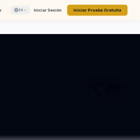
s
Iniciar Sesión
Iniciar Prueba Gratuita
ES
🗺️