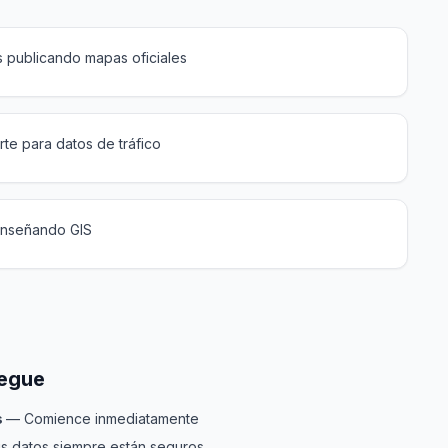
 publicando mapas oficiales
te para datos de tráfico
enseñando GIS
iegue
s
— Comience inmediatamente
s datos siempre están seguros