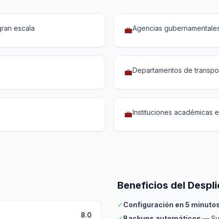
gran escala
Agencias gubernamentales
💼
Departamentos de transpor
💼
Instituciones académicas 
💼
Beneficios del Despl
✓
Configuración en 5 minuto
8.0
✓
Backups automáticos
— Su