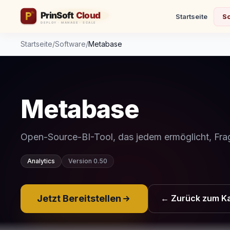
Startseite
So
Startseite
/
Software
/
Metabase
Metabase
Open-Source-BI-Tool, das jedem ermöglicht, Frag
Analytics
Version 0.50
Jetzt Bereitstellen
← Zurück zum Ka