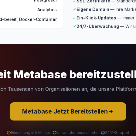
✓
SSL-Zertifikate
— Standardm
✓
Eigene Domain
— Ihre Marke
Analytics
✓
Ein-Klick-Updates
— Immer 
d-bereit, Docker-Container
✓
24/7-Überwachung
— Wir ü
eit Metabase bereitzustel
sich Tausenden von Organisationen an, die unsere Plattform
Metabase Jetzt Bereitstellen
Einrichtung in 5 Minuten
Unternehmenssicherheit
24/7-Support