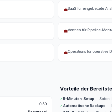
SaaS für eingebettete Anal
💼
Vertrieb für Pipeline-Monit
💼
Operations für operative 
💼
Vorteile der Bereitst
✓
5-Minuten-Setup
— Sofort 
0.50
✓
Automatische Backups
— I
Postgresql