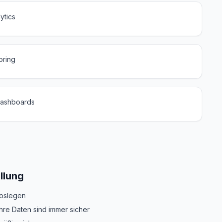
ytics
oring
Dashboards
ellung
loslegen
hre Daten sind immer sicher