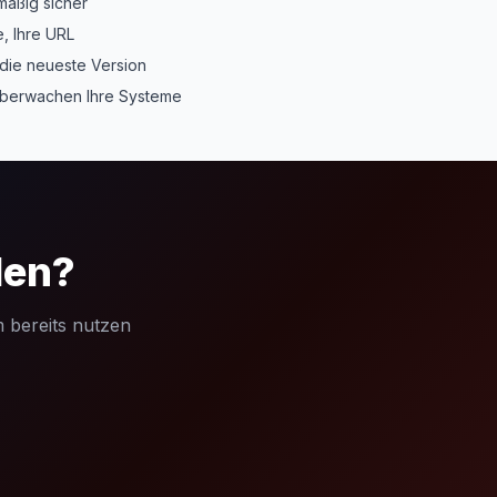
äßig sicher
, Ihre URL
die neueste Version
berwachen Ihre Systeme
len?
 bereits nutzen