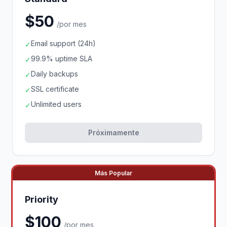
$50
/por mes
Email support (24h)
✓
99.9% uptime SLA
✓
Daily backups
✓
SSL certificate
✓
Unlimited users
✓
Próximamente
Más Popular
Priority
$100
/por mes