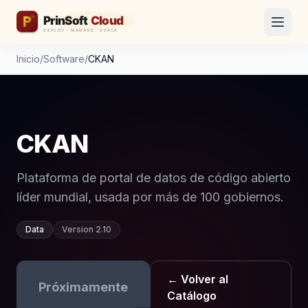
Inicio
/
Software
/
CKAN
CKAN
Plataforma de portal de datos de código abierto
líder mundial, usada por más de 100 gobiernos.
Data
Version 2.10
← Volver al
Próximamente
Catálogo