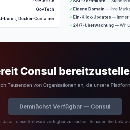
✓
SSL-Zertifikate
— Standardm
✓
Eigene Domain
— Ihre Marke
GovTech
✓
Ein-Klick-Updates
— Immer 
d-bereit, Docker-Container
✓
24/7-Überwachung
— Wir ü
reit Consul bereitzustell
sich Tausenden von Organisationen an, die unsere Plattform
Demnächst Verfügbar — Consul
n daran, diese Software verfügbar zu machen. Schauen Sie bald wi