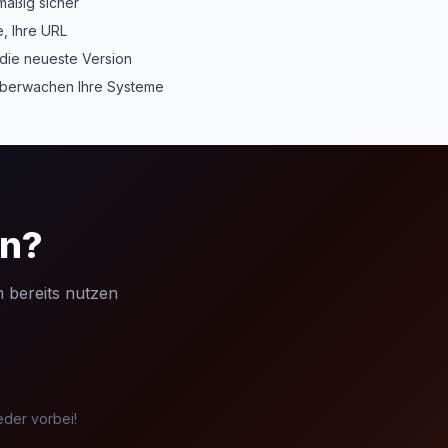
äßig sicher
, Ihre URL
die neueste Version
berwachen Ihre Systeme
en?
 bereits nutzen
eder vorbei!