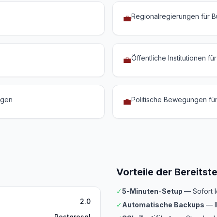
Regionalregierungen für B
💼
Öffentliche Institutionen 
💼
ngen
Politische Bewegungen fü
💼
Vorteile der Bereitst
✓
5-Minuten-Setup
— Sofort 
2.0
✓
Automatische Backups
— I
Postgresql