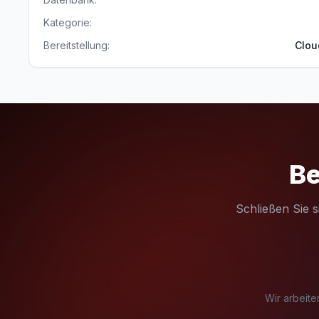
Kategorie:
Bereitstellung:
Clou
Be
Schließen Sie 
Wir arbeite