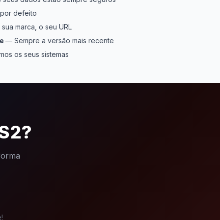
por defeito
 sua marca, o seu URL
ue
— Sempre a versão mais recente
mos os seus sistemas
IS2?
aforma
!