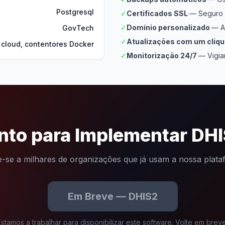
Postgresql
✓
Certificados SSL
— Seguro 
✓
Domínio personalizado
— A
GovTech
✓
Atualizações com um cliq
 cloud, contentores Docker
✓
Monitorização 24/7
— Vigia
nto para Implementar DH
-se a milhares de organizações que já usam a nossa plat
Em Breve — DHIS2
Estamos a trabalhar para disponibilizar este software. Volte em breve