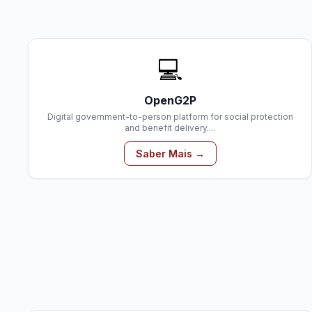
💻
OpenG2P
Digital government-to-person platform for social protection
and benefit delivery....
Saber Mais →