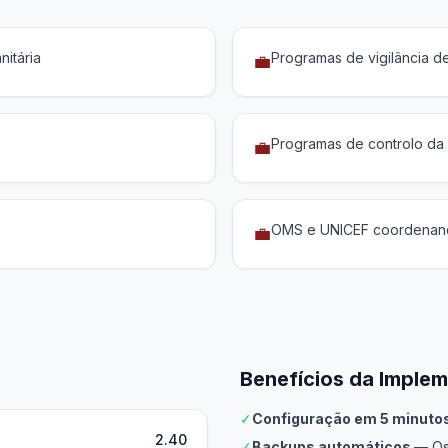
nitária
Programas de vigilância 
💼
Programas de controlo da 
💼
OMS e UNICEF coordenand
💼
Benefícios da Imple
✓
Configuração em 5 minuto
2.40
✓
Backups automáticos
— Os