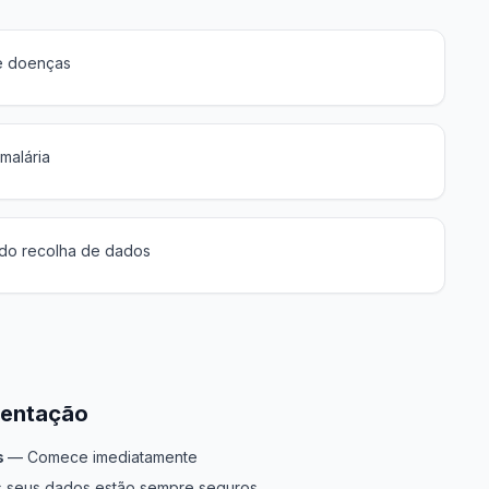
de doenças
malária
o recolha de dados
mentação
s
— Comece imediatamente
 seus dados estão sempre seguros