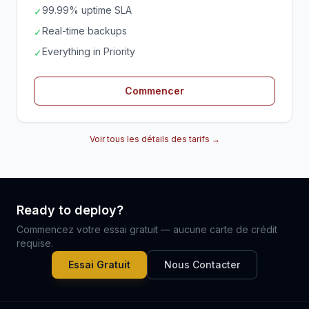
99.99% uptime SLA
✓
Real-time backups
✓
Everything in Priority
✓
Commencer
Voir tous les détails des tarifs →
Ready to deploy?
Commencez votre essai gratuit — aucune carte de crédit
requise.
Essai Gratuit
Nous Contacter