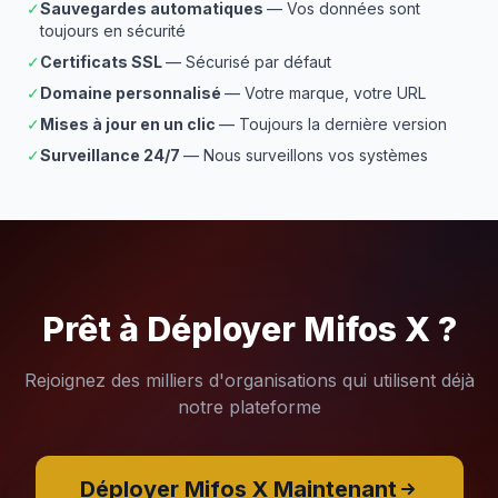
✓
Sauvegardes automatiques
— Vos données sont
toujours en sécurité
✓
Certificats SSL
— Sécurisé par défaut
✓
Domaine personnalisé
— Votre marque, votre URL
✓
Mises à jour en un clic
— Toujours la dernière version
✓
Surveillance 24/7
— Nous surveillons vos systèmes
Prêt à Déployer Mifos X ?
Rejoignez des milliers d'organisations qui utilisent déjà
notre plateforme
Déployer Mifos X Maintenant