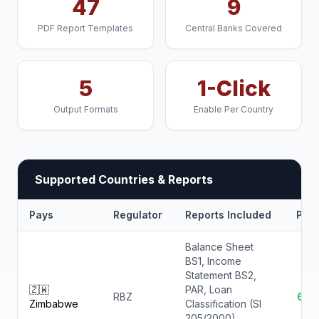
47
9
PDF Report Templates
Central Banks Covered
5
1-Click
Output Formats
Enable Per Country
Supported Countries & Reports
Pays
Regulator
Reports Included
PDF
Balance Sheet
BS1, Income
Statement BS2,
🇿🇼
PAR, Loan
RBZ
6 ✓
Zimbabwe
Classification (SI
205/2000),