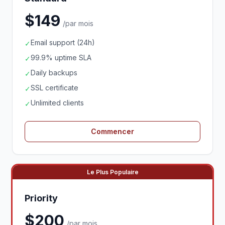
$149
/par mois
Email support (24h)
✓
99.9% uptime SLA
✓
Daily backups
✓
SSL certificate
✓
Unlimited clients
✓
Commencer
Le Plus Populaire
Priority
$200
/par mois