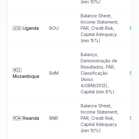
(min 10%)
Balance Sheet,
Income Statement,
🇺🇬 Uganda
BOU
PAR, Credit Risk,
5 ✓
Capital Adequacy
(min 15%)
Balanço,
Demonstração de
Resultados, PAR,
🇲🇿
BdM
Classificação
5 ✓
Mozambique
(Aviso
4/GBM/2012),
Capital (min 8%)
Balance Sheet,
Income Statement,
🇷🇼 Rwanda
BNR
PAR, Credit Risk,
5 ✓
Capital Adequacy
(min 10%)