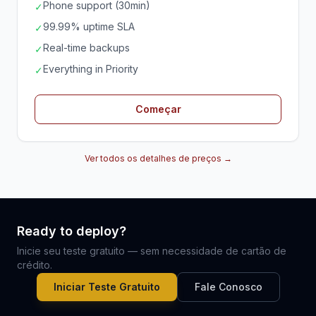
Phone support (30min)
✓
99.99% uptime SLA
✓
Real-time backups
✓
Everything in Priority
✓
Começar
Ver todos os detalhes de preços →
Ready to deploy?
Inicie seu teste gratuito — sem necessidade de cartão de
crédito.
Iniciar Teste Gratuito
Fale Conosco