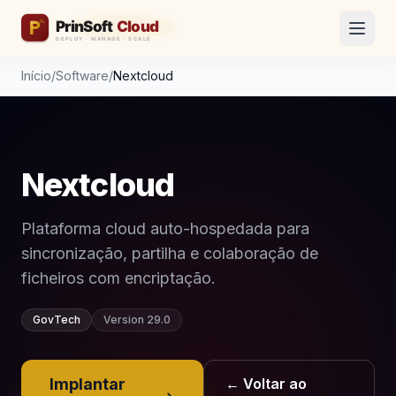
Início
/
Software
/
Nextcloud
Nextcloud
Plataforma cloud auto-hospedada para
sincronização, partilha e colaboração de
ficheiros com encriptação.
GovTech
Version 29.0
Implantar
← Voltar ao