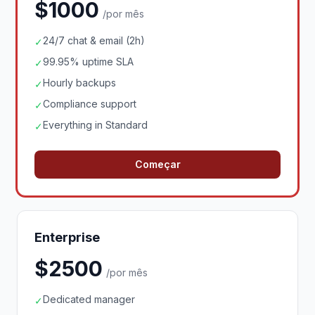
$1000
/por mês
24/7 chat & email (2h)
✓
99.95% uptime SLA
✓
Hourly backups
✓
Compliance support
✓
Everything in Standard
✓
Começar
Enterprise
$2500
/por mês
Dedicated manager
✓