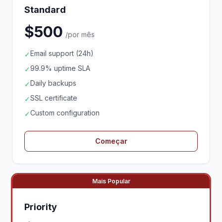
Standard
$500
/por mês
Email support (24h)
✓
99.9% uptime SLA
✓
Daily backups
✓
SSL certificate
✓
Custom configuration
✓
Começar
Mais Popular
Priority