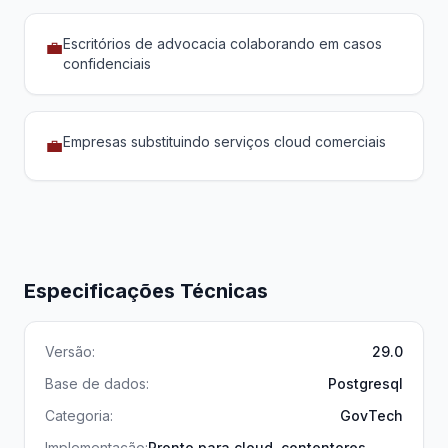
Escritórios de advocacia colaborando em casos
💼
confidenciais
Empresas substituindo serviços cloud comerciais
💼
Especificações Técnicas
Versão:
29.0
Base de dados:
Postgresql
Categoria:
GovTech
Implementação:
Pronto para cloud, contentores