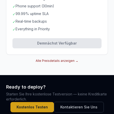
Phone support (30min)
✓
99.99% uptime SLA
✓
Real-time backups
✓
Everything in Priority
✓
Demnächst Verfügbar
Alle Preisdetails anzeigen →
Ready to deploy?
Starten Sie Ihre kostenlose Testversion — keine Kreditkarte
erforderlich.
Kostenlos Testen
Kontaktieren Sie Uns