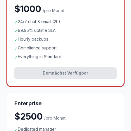
$1000
/pro Monat
24/7 chat & email (2h)
✓
99.95% uptime SLA
✓
Hourly backups
✓
Compliance support
✓
Everything in Standard
✓
Demnächst Verfügbar
Enterprise
$2500
/pro Monat
Dedicated manager
✓