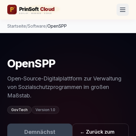
Startseite
/
Software
/
OpenSPP
OpenSPP
Open-Source-Digitalplattform zur Verwaltung
von Sozialschutzprogrammen im großen
Maßstab.
GovTech
Version 1.0
Demnächst
← Zurück zum